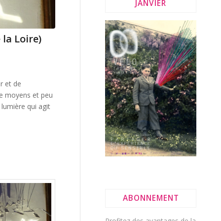
JANVIER
la Loire)
r et de
de moyens et peu
lumière qui agit
ABONNEMENT
Profitez des avantages de la