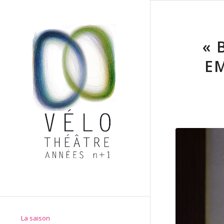
« 
EM
La saison