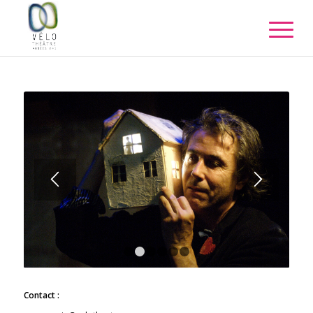
1
2
3
4
5
6
Contact :