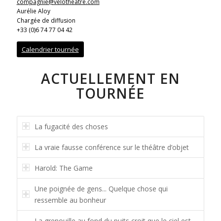
compagnie@velotheatre.com
Aurélie Aloy
Chargée de diffusion
+33 (0)6 74 77 04 42
Calendrier tournée
ACTUELLEMENT EN
TOURNÉE
La fugacité des choses
La vraie fausse conférence sur le théâtre d’objet
Harold: The Game
Une poignée de gens... Quelque chose qui
ressemble au bonheur
La grenouille au fond du puits croit que le ciel est