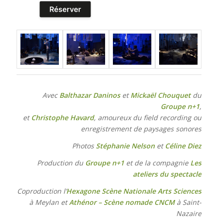
Avec
Balthazar Daninos
et
Mickaël Chouquet
du
Groupe n+1
,
et
Christophe Havard
, amoureux du field recording ou
enregistrement de paysages sonores
Photos
Stéphanie Nelson
et
Céline Diez
Production du
Groupe n+1
et de la compagnie
Les
ateliers du spectacle
Coproduction l’
Hexagone Scène Nationale Arts Sciences
à Meylan et
Athénor – Scène nomade CNCM
à Saint-
Nazaire