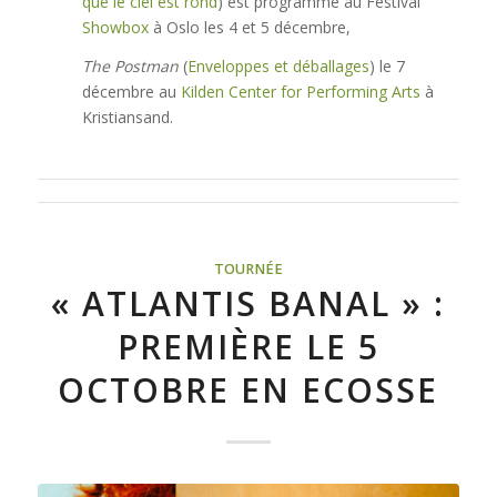
que le ciel est rond
) est programmé au Festival
Showbox
à Oslo les 4 et 5 décembre,
The Postman
(
Enveloppes et déballages
) le 7
décembre au
Kilden Center for Performing Arts
à
Kristiansand.
TOURNÉE
« ATLANTIS BANAL » :
PREMIÈRE LE 5
OCTOBRE EN ECOSSE