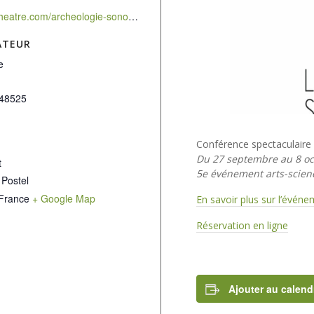
https://velotheatre.com/archeologie-sonore-une-recherche-scientifique-imaginee/
ATEUR
e
48525
Conférence spectaculaire 
Du 27 septembre au 8 oc
t
5e événement arts-scienc
 Postel
France
+ Google Map
En savoir plus sur l’évén
Réservation en ligne
Ajouter au calend