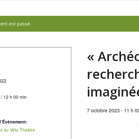
ent est passé.
« Archéo
recherch
023
imaginée
 / 12 h 00 min
7 octobre 2023 - 11 h 0
d’Évènement:
s au Vélo Théâtre