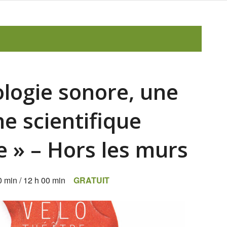
logie sonore, une
e scientifique
 » – Hors les murs
0 min
/
12 h 00 min
GRATUIT