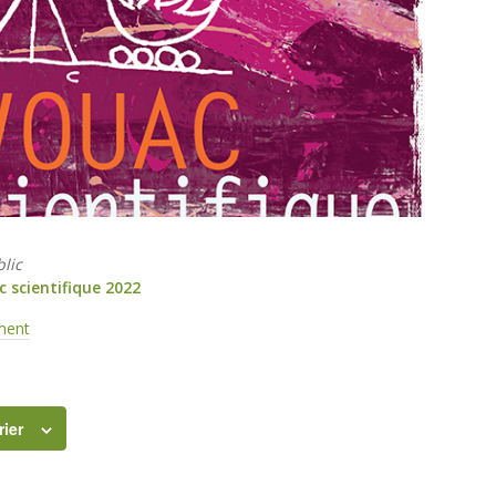
blic
c scientifique 2022
ement
rier