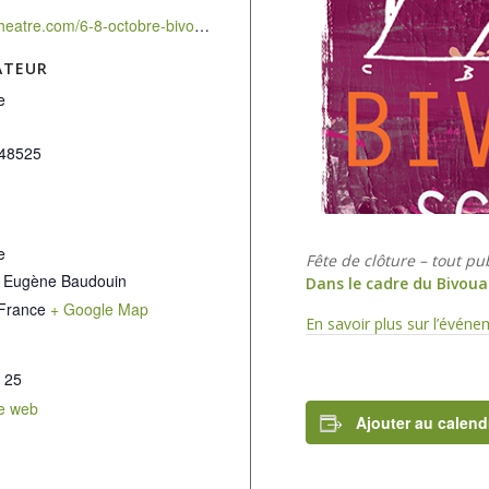
https://velotheatre.com/6-8-octobre-bivouac-scientifique-2022/
ATEUR
e
48525
e
Fête de clôture – tout pu
 Eugène Baudouin
Dans le cadre du Bivoua
France
+ Google Map
En savoir plus sur l’évén
 25
te web
Ajouter au calend