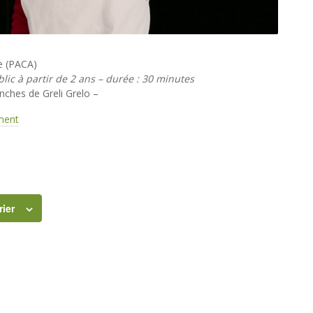
e (PACA)
blic à partir de 2 ans – durée : 30 minutes
nches de Greli Grelo –
ement
rier