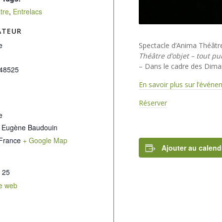
tre
,
Entrelacs
ATEUR
e
Spectacle d’Anima Théâtr
Théâtre d’objet – tout pu
– Dans le cadre des Dima
48525
En savoir plus sur l’évén
Réserver
e
 Eugène Baudouin
France
+ Google Map
Ajouter au calend
 25
te web