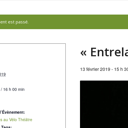
ent est passé.
« Entrel
13 février 2019 - 15 h 3
2019
 / 16 h 00 min
d’Évènement:
s au Vélo Théâtre
 Tags: