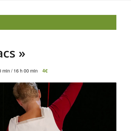
acs »
0 min
/
16 h 00 min
4€