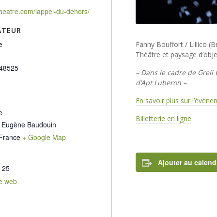
otheatre.com/lappel-du-dehors/
ATEUR
e
Fanny Bouffort / Lillico (
Théâtre et paysage d’objet
48525
– Dans le cadre de Greli 
d’Apt Luberon –
En savoir plus sur l’évén
e
Billetterie en ligne
 Eugène Baudouin
France
+ Google Map
Ajouter au calend
 25
te web