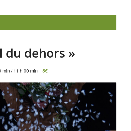
l du dehors »
0 min
/
11 h 00 min
5€