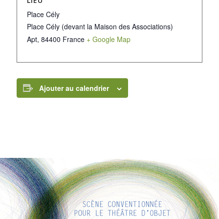
LIEU
Place Cély
Place Cély (devant la Maison des Associations)
Apt
,
84400
France
+ Google Map
Ajouter au calendrier
LIENS INTÉRESSANTS
Voici quelques liens intéressants pour vous ! Appréciez votre
séjour :)