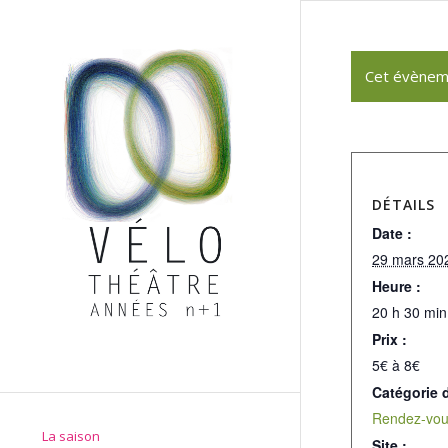
Cet évènem
DÉTAILS
Date :
29 mars 20
Heure :
20 h 30 min
Prix :
5€ à 8€
Catégorie 
Rendez-vou
La saison
Site :