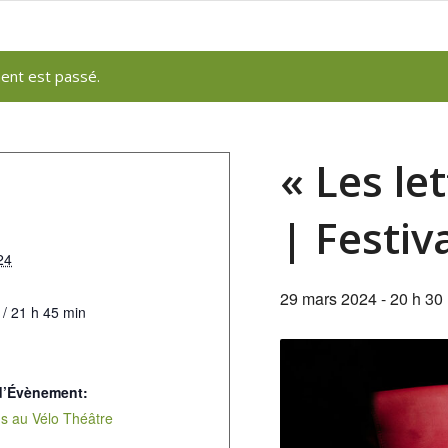
ent est passé.
« Les le
| Festiv
24
29 mars 2024 - 20 h 30
 / 21 h 45 min
d’Évènement:
s au Vélo Théâtre