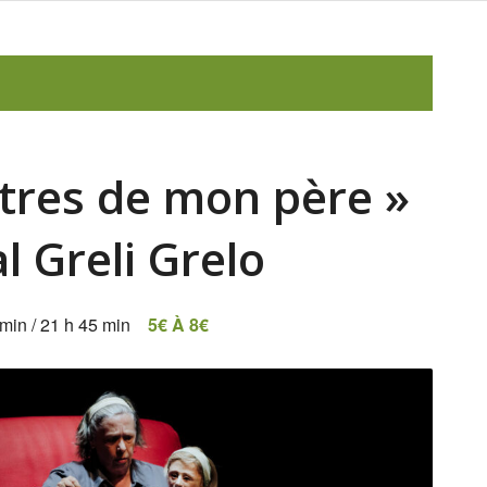
ttres de mon père »
al Greli Grelo
 min
/
21 h 45 min
5€ À 8€