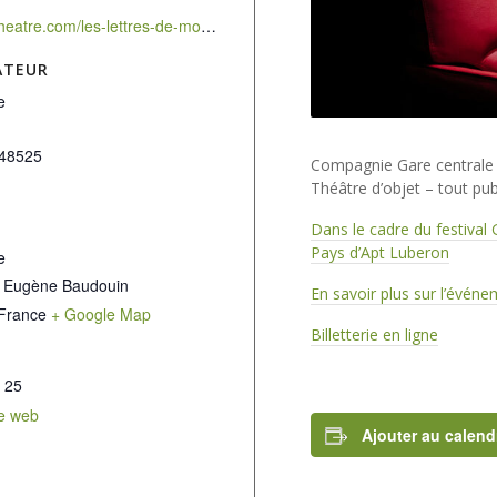
https://velotheatre.com/les-lettres-de-mon-pere/
ATEUR
e
48525
Compagnie Gare centrale 
Théâtre d’objet – tout pub
Dans le cadre du
festival
Pays d’Apt Luberon
e
 Eugène Baudouin
En savoir plus sur l’évén
France
+ Google Map
Billetterie en ligne
 25
te web
Ajouter au calend