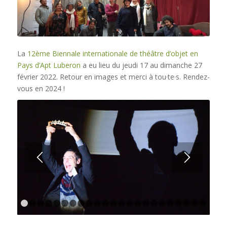
La
12ème Biennale internationale de théâtre d’objet en
Pays d’Apt Luberon
a eu lieu du jeudi 17 au dimanche 27
février 2022. Retour en images et merci à tou·te·s. Rendez-
vous en 2024 !
1
2
3
4
5
6
7
8
9
10
11
12
13
14
15
16
17
18
1