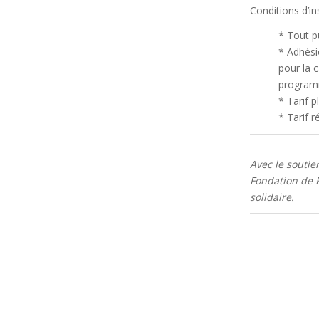
Conditions d’ins
* Tout pu
* Adhési
pour la 
program
* Tarif p
* Tarif 
Avec le soutie
Fondation de F
solidaire.