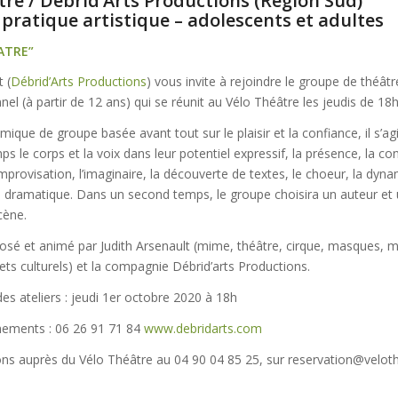
tre / Débrid’Arts Productions (Région Sud)
 pratique artistique – adolescents et adultes
ATRE”
 (
Débrid’Arts Productions
) vous invite à rejoindre le groupe de théât
nel (à partir de 12 ans) qui se réunit au Vélo Théâtre les jeudis de 18
que de groupe basée avant tout sur le plaisir et la confiance, il s’ag
s le corps et la voix dans leur potentiel expressif, la présence, la co
mprovisation, l’imaginaire, la découverte de textes, le choeur, la dyn
dramatique. Dans un second temps, le groupe choisira un auteur et u
cène.
posé et animé par Judith Arsenault (mime, théâtre, cirque, masques, 
jets culturels) et la compagnie Débrid’arts Productions.
des ateliers : jeudi 1er octobre 2020 à 18h
ements : 06 26 91 71 84
www.debridarts.com
ions auprès du Vélo Théâtre au 04 90 04 85 25, sur reservation@velo
e