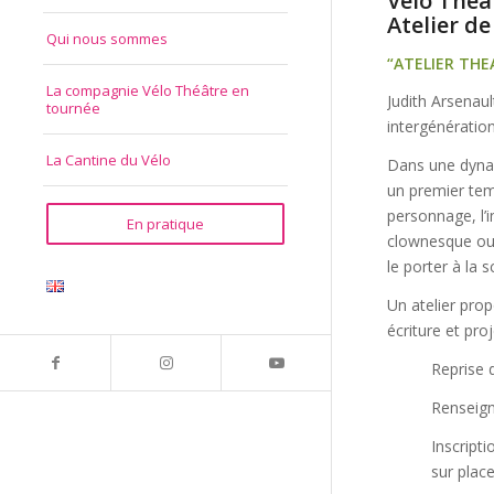
Vélo Théâ
Atelier de
Qui nous sommes
“ATELIER THE
La compagnie Vélo Théâtre en
Judith Arsenault
tournée
intergénération
La Cantine du Vélo
Dans une dynami
un premier temp
personnage, l’i
En pratique
clownesque ou 
le porter à la s
Un atelier pro
écriture et pro
Reprise 
Renseign
Inscript
sur plac