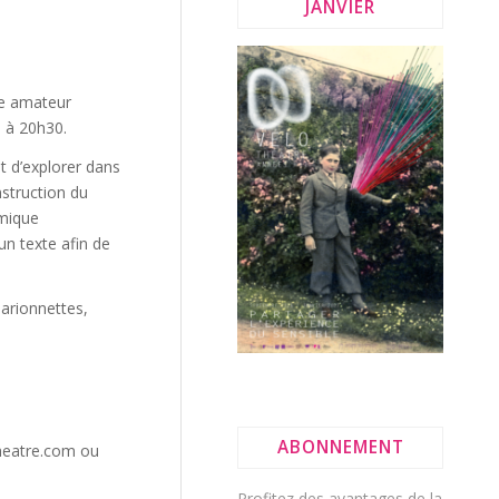
JANVIER
re amateur
h à 20h30.
it d’explorer dans
nstruction du
amique
n texte afin de
marionnettes,
ABONNEMENT
theatre.com ou
Profitez des avantages de la