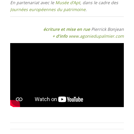
En partenariat avec le
Musée d’Apt
, dans le cadre des
Journées européennes du patrimoine
.
écriture et mise en rue
Pierrick Bonjean
+ d’info
www.agoniedupalmier.com