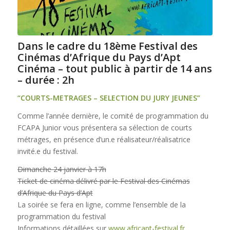
Dans le cadre du 18ème Festival des
Cinémas d’Afrique du Pays d’Apt
Cinéma – tout public à partir de 14 ans
– durée : 2h
“COURTS-METRAGES – SELECTION DU JURY JEUNES”
Comme l’année dernière, le comité de programmation du
FCAPA Junior vous présentera sa sélection de courts
métrages, en présence d’un.e réalisateur/réalisatrice
invité.e du festival.
Dimanche 24 janvier à 17h
Ticket de cinéma délivré par le Festival des Cinémas
d’Afrique du Pays d’Apt
La soirée se fera en ligne, comme l’ensemble de la
programmation du festival
Informations détaillées sur
www.africapt-festival.fr