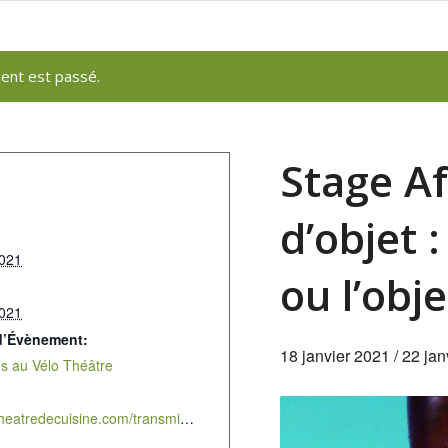
ent est passé.
Stage A
d’objet :
2021
ou l’obje
2021
d’Évènement:
18 janvier 2021
/
22 jan
s au Vélo Théâtre
http://www.theatredecuisine.com/transmission/formation