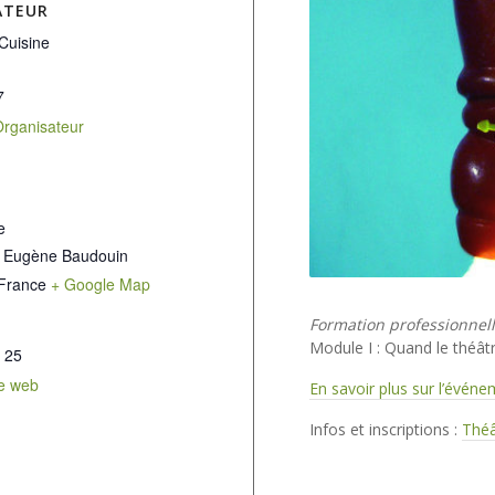
ATEUR
Cuisine
7
 Organisateur
e
 Eugène Baudouin
France
+ Google Map
Formation professionnell
Module I : Quand le théâtr
 25
te web
En savoir plus sur l’évén
Infos et inscriptions :
Théâ