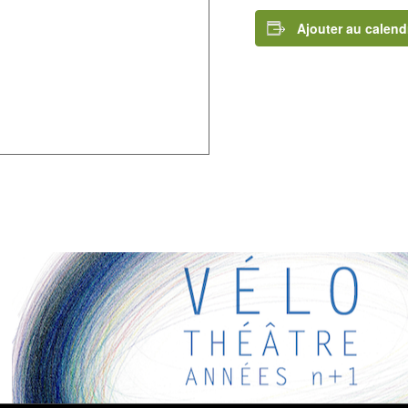
Ajouter au calend
RESSANTS
ens intéressants pour vous ! Appréciez votre séjour :)