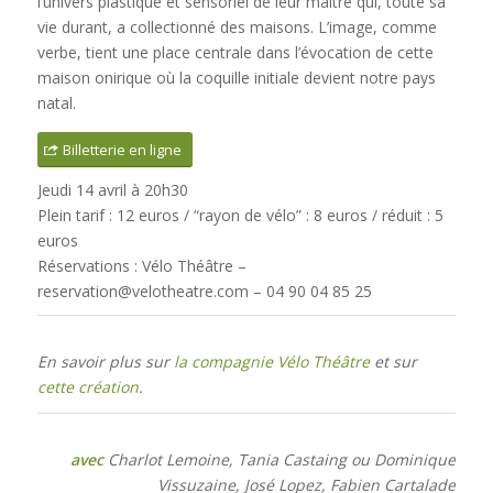
l’univers plastique et sensoriel de leur maître qui, toute sa
vie durant, a collectionné des maisons. L’image, comme
verbe, tient une place centrale dans l’évocation de cette
maison onirique où la coquille initiale devient notre pays
natal.
Billetterie en ligne
Jeudi 14 avril à 20h30
Plein tarif : 12 euros / “rayon de vélo” : 8 euros / réduit : 5
euros
Réservations : Vélo Théâtre –
reservation@velotheatre.com – 04 90 04 85 25
En savoir plus sur
la compagnie Vélo Théâtre
et sur
cette création
.
avec
Charlot Lemoine, Tania Castaing ou Dominique
Vissuzaine, José Lopez, Fabien Cartalade