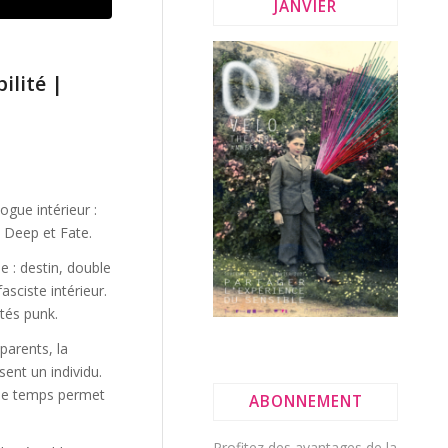
JANVIER
ilité
|
gue intérieur :
 Deep et Fate.
e : destin, double
asciste intérieur.
ités punk.
parents, la
ent un individu.
 le temps permet
ABONNEMENT
Profitez des avantages de la