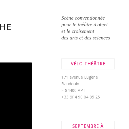
Scène conventionnée
THE
pour le théâtre d'objet
et le croisement
des arts et des sciences
VÉLO THÉÂTRE
171 avenue Eugène
Baudouin
F-84400 APT
+33 (0)4 90 04 85 25
SEPTEMBRE À