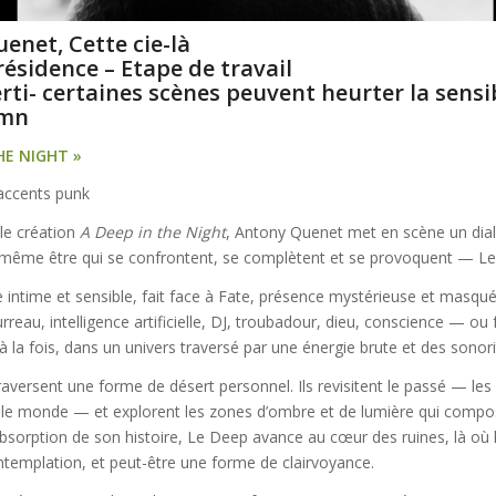
enet, Cette cie-là
résidence – Etape de travail
rti- certaines scènes peuvent heurter la sensib
 mn
HE NIGHT »
accents punk
le création
A Deep in the Night
, Antony Quenet met en scène un dialo
 même être qui se confrontent, se complètent et se provoquent — Le
 intime et sensible, fait face à Fate, présence mystérieuse et masqué
rreau, intelligence artificielle, DJ, troubadour, dieu, conscience — ou f
a à la fois, dans un univers traversé par une énergie brute et des sonor
raversent une forme de désert personnel. Ils revisitent le passé — les 
le, le monde — et explorent les zones d’ombre et de lumière qui compos
 absorption de son histoire, Le Deep avance au cœur des ruines, là où
ontemplation, et peut-être une forme de clairvoyance.