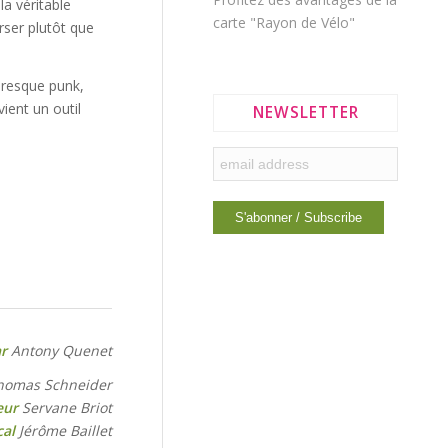
la véritable
carte "Rayon de Vélo"
rser plutôt que
 presque punk,
ient un outil
NEWSLETTER
ar
Antony Quenet
homas Schneider
eur
Servane Briot
cal
Jérôme Baillet