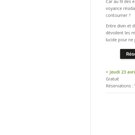
Car au fil des 
voyance résidai
contourner ?
Entre divin et 
dévoilent les m
lucide pour ne 
> Jeudi 23 avr
Gratuit
Réservations :