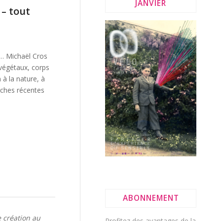
JANVIER
– tout
e… Michaël Cros
 végétaux, corps
 à la nature, à
erches récentes
ABONNEMENT
 création au
Profitez des avantages de la