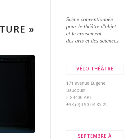
Scène conventionnée
TURE »
pour le théâtre d'objet
et le croisement
des arts et des sciences
VÉLO THÉÂTRE
171 avenue Eugène
Baudouin
F-84400 APT
+33 (0)4 90 04 85 25
SEPTEMBRE À