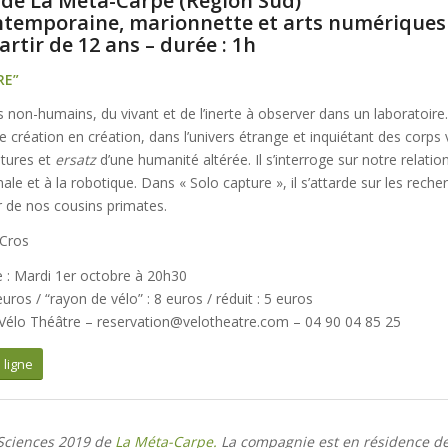
 de La Méta-Carpe (Région Sud)
temporaine, marionnette et arts numériques 
artir de 12 ans – durée : 1h
RE”
 non-humains, du vivant et de l’inerte à observer dans un laboratoir
 création en création, dans l’univers étrange et inquiétant des corps
tures et
ersatz
d’une humanité altérée. Il s’interroge sur notre relation
ale et à la robotique. Dans « Solo capture », il s’attarde sur les rech
 de nos cousins primates.
 Cros
 : Mardi 1er octobre à 20h30
 euros / “rayon de vélo” : 8 euros / réduit : 5 euros
 Vélo Théâtre – reservation@velotheatre.com – 04 90 04 85 25
 ligne
-Sciences 2019 de
La Méta-Carpe.
La compagnie est en résidence de