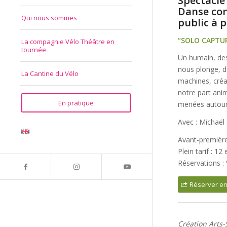
Spectacle
Danse con
Qui nous sommes
public à p
“SOLO CAPTU
La compagnie Vélo Théâtre en
tournée
Un humain, des
nous plonge, de
La Cantine du Vélo
machines, créa
notre part anim
En pratique
menées autour
Avec : Michaël
Avant-première
Plein tarif : 12
Réservations :
Réserver en
Création Arts