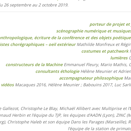
du 26 septembre au 2 octobre 2019.
porteur de projet et
scénographie numérique et musique
nthropologique, écriture de la conférence et des objets poétique
istes chorégraphiques – oeil extérieur
Mathilde Monfreux et Régi
costumes et patchwork
N
lumières
G
constructeurs de la Machine
Emmanuel Fleury, Mario Mathis, G
consultants éthologie
Hélène Meunier et Adrie
accompagnateur philosophique
Mat
 vidéos
Macaques 2016, Hélène Meunier ; Babouins 2017, Luc Sarlin
 Gallezot, Christophe Le Blay, Michaël Allibert avec Multiprise et l’
naud Herbin et l’équipe du TJP, les équipes d’AADN (Lyon), ZINC (M
rg), Christophe Haleb et son équipe Dans les Parages (Marseille), 
l’équipe de la station de primat