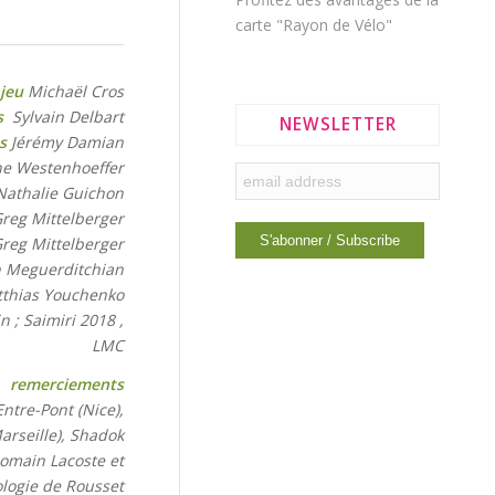
carte "Rayon de Vélo"
 jeu
Michaël Cros
s
Sylvain Delbart
NEWSLETTER
s
Jérémy Damian
ne Westenhoeffer
athalie Guichon
reg Mittelberger
reg Mittelberger
n Meguerditchian
thias Youchenko
 ; Saimiri 2018 ,
LMC
remerciements
Entre-Pont (Nice),
arseille), Shadok
Romain Lacoste et
ologie de Rousset