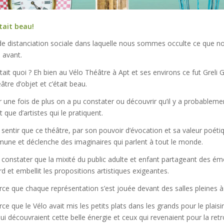
était beau!
de distanciation sociale dans laquelle nous sommes occulte ce que n
 avant.
était quoi ? Eh bien au Vélo Théâtre à Apt et ses environs ce fut Greli
âtre d’objet et c’était beau.
r une fois de plus on a pu constater ou découvrir qu’il y a probablem
t que d’artistes qui le pratiquent.
 sentir que ce théâtre, par son pouvoir d’évocation et sa valeur poétiq
e et déclenche des imaginaires qui parlent à tout le monde.
 constater que la mixité du public adulte et enfant partageant des ém
ard et embellit les propositions artistiques exigeantes.
rce que chaque représentation s’est jouée devant des salles pleines à
rce que le Vélo avait mis les petits plats dans les grands pour le plaisi
qui découvraient cette belle énergie et ceux qui revenaient pour la retr