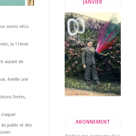
JANVIER
ous avons vécu
 Grelo, la 11ème
ent autant de
ue, éveille une
otions fortes,
 craquer.
ABONNEMENT
r du public et des
ouver.
Profitez des avantages de la