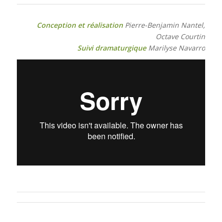
Conception et réalisation
Pierre-Benjamin Nantel,
Octave Courtin
Suivi dramaturgique
Marilyse Navarro