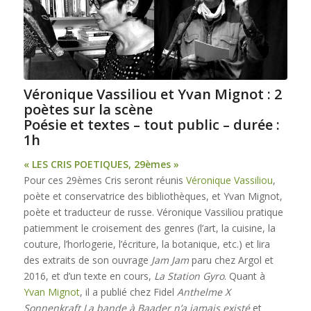
Véronique Vassiliou et Yvan Mignot : 2
poètes sur la scène
Poésie et textes – tout public – durée :
1h
« LES CRIS POETIQUES, 29èmes »
Pour ces 29èmes Cris seront réunis
Véronique Vassiliou
,
poète et conservatrice des bibliothèques, et Yvan Mignot,
poète et traducteur de russe.
Véronique Vassiliou pratique
patiemment le croisement des genres (l’art, la cuisine, la
couture, l’horlogerie, l’écriture, la botanique, etc.) et lira
des extraits de son ouvrage
Jam Jam
paru chez
Argol et
2016, et d’un texte en cours,
La Station Gyro
.
Quant à
Yvan Mignot
, il a publié chez Fidel
Anthelme X
Sonnenkraft La bande à Baader n’a jamais existé
et