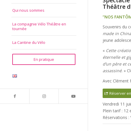
Spectacle
Théâtre d’
Qui nous sommes
“NOS FANTÔM
La compagnie Vélo Théâtre en
Souvenirs du c
tournée
made in Chin
jeune adolesce
La Cantine du Vélo
«
Cette créatio
éternelle et g
En pratique
d’un père et c
assassiné
. » 
Avec Clément 
Réserver en
Vendredi 11 jui
Plein tarif : 12
Réservations :