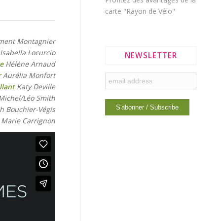
carte "Rayon de Vélo"
ment Montagnier
Isabella Locurcio
NEWSLETTER
re
Hélène Arnaud
r
Aurélia Monfort
llant
Katy Deville
ichel/Léo Smith
h Bouchier-Végis
Marie Carrignon