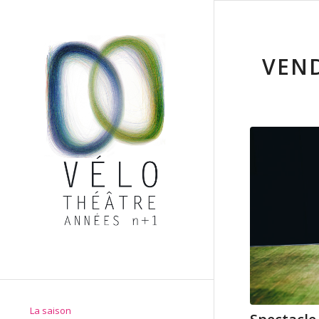
VEND
La saison