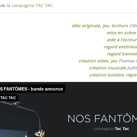
 de la
compagnie TAC TAC
.
idée originale, jeu, écriture
Clé
mise en scène
aide à l’écritu
regard extérieu
regard bienvei
création vidéo, jeu
Thomas M
création musicale
Judit
création lumière, régie