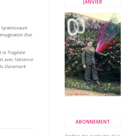
JANVIER
n tyrannosaure
’imagination d’un
t la Tragédie
at avec l’absence
i du Danemark
ABONNEMENT
Profitez des avantages de la