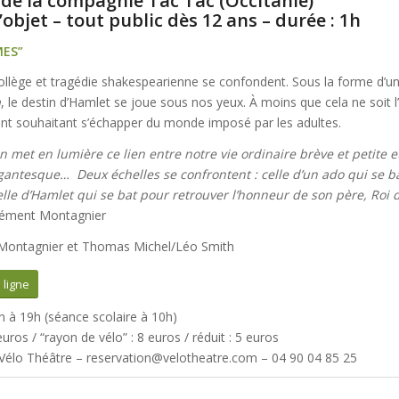
 de la compagnie Tac Tac (Occitanie)
objet – tout public dès 12 ans – durée : 1h
ES”
ollège et tragédie shakespearienne se confondent. Sous la forme d’u
a
, le destin d’Hamlet se joue sous nos yeux. À moins que cela ne soit l
nt souhaitant s’échapper du monde imposé par les adultes.
n met en lumière ce lien entre notre vie ordinaire brève et petite e
igantesque… Deux échelles se confrontent : celle d’un ado qui se b
elle d’Hamlet qui se bat pour retrouver l’honneur de son père, Ro
Clément Montagnier
Montagnier et Thomas Michel/Léo Smith
 ligne
n à 19h (séance scolaire à 10h)
 euros / “rayon de vélo” : 8 euros / réduit : 5 euros
 Vélo Théâtre – reservation@velotheatre.com – 04 90 04 85 25