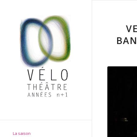
V
BAN
La saison