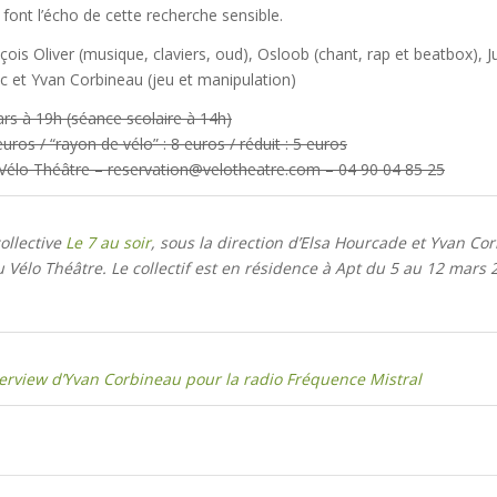
 font l’écho de cette recherche sensible.
ois Oliver (musique, claviers, oud), Osloob (chant, rap et beatbox), 
ac et Yvan Corbineau (jeu et manipulation)
rs à 19h (séance scolaire à 14h)
 euros / “rayon de vélo” : 8 euros / réduit : 5 euros
 Vélo Théâtre – reservation@velotheatre.com – 04 90 04 85 25
ollective
Le 7 au soir
, sous la direction d’Elsa Hourcade et Yvan Cor
élo Théâtre. Le collectif est en résidence à Apt du 5 au 12 mars 
terview d’Yvan Corbineau pour la radio Fréquence Mistral