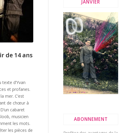
JANVIER
ir de 14 ans
du texte d’Yvan
ces et profanes.
la mer. C’est
lant de chœur à
 D’un cabaret
sloob, musicien
ABONNEMENT
amment les mots.
ter les pièces de
Profitez des avantages de la