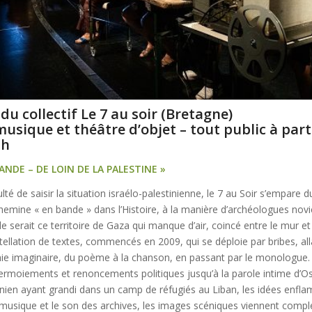
du collectif Le 7 au soir (Bretagne)
musique et théâtre d’objet – tout public à part
1h
ANDE – DE LOIN DE LA PALESTINE »
culté de saisir la situation israélo-palestinienne, le 7 au Soir s’empare 
hemine « en bande » dans l’Histoire, à la manière d’archéologues novi
de
serait ce territoire de Gaza qui manque d’air, coincé entre le mur et 
tellation de textes, commencés en 2009, qui se déploie par bribes, al
ie imaginaire, du poème à la chanson, en passant par le monologue.
termoiements et renoncements politiques jusqu’à la parole intime d’O
inien ayant grandi dans un camp de réfugiés au Liban, les idées enfl
 musique et le son des archives, les images scéniques viennent complé