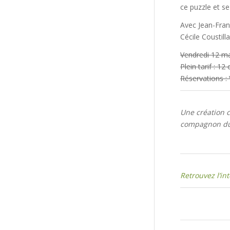
ce puzzle et se
Avec Jean-Franç
Cécile Coustill
Vendredi 12 ma
Plein tarif : 12
Réservations :
Une création c
compagnon du V
Retrouvez l’in