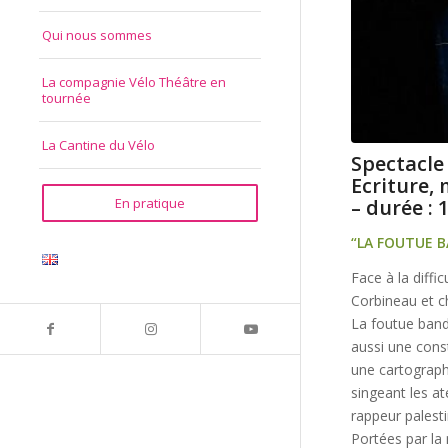
Qui nous sommes
La compagnie Vélo Théâtre en
tournée
La Cantine du Vélo
Spectacle 
Ecriture, 
– durée : 
En pratique
“LA FOUTUE B
Face à la diffi
Corbineau et c
La foutue ban
aussi une cons
une cartograph
singeant les a
rappeur palest
Portées par la