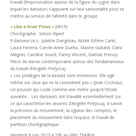
travail d’improvisation autour de la figure du cygne dans
lequel les danseurs s’appuient sur leur sensorialité pour se
mettre au service de l’altérité dans le groupe.
« Like a River Flows »
(0h19)
Chorégraphe : Simon Ripert
9 danseur.se.s : Juliette Dangréau, Alizée Estève Carel,
Laura Ferrera, Carole-Anne Gueho, Marine Guitard, Clara
Magnin, Caroline Sourd, Fanny Vincent, Gaétan Frenoy.
Pièce de danse contemporaine autour des fondamentaux
du travail d’Angelin Preljocaj.
« Les privilèges de la beauté sont immenses. Elle agit
même sur ceux qui ne la constatent pas » (Jean Cocteau).
Un pouvoir qui coule comme une rivière jusqu’à l’étoile
suivante… Les danseurs ont travaillé essentiellement sur
ce qui caractérise les œuvres d’Angelin Preljocaj, à savoir
la précision du mouvement, la rigueur des comptes, le
placement du mouvement dans l’espace, le travail de
partition chorégraphique.
Vendredi 9 juin 2023 à 19h au Vélo Théâtre