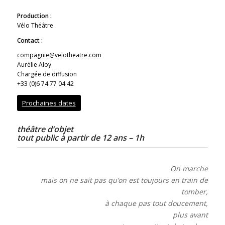
Production :
Vélo Théâtre
Contact :
compagnie@velotheatre.com
Aurélie Aloy
Chargée de diffusion
+33 (0)6 74 77 04 42
Prochaines dates
théâtre d’objet
tout public à partir de 12 ans – 1h
On marche
mais on ne sait pas qu’on est toujours en train de
tomber,
à chaque pas tout doucement,
plus avant