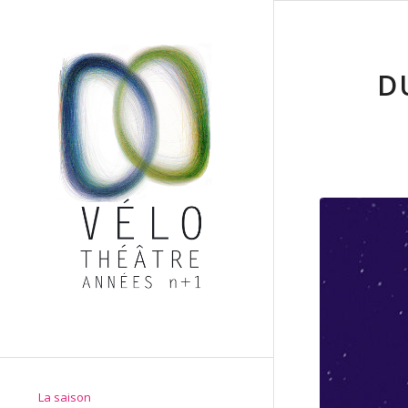
D
La saison