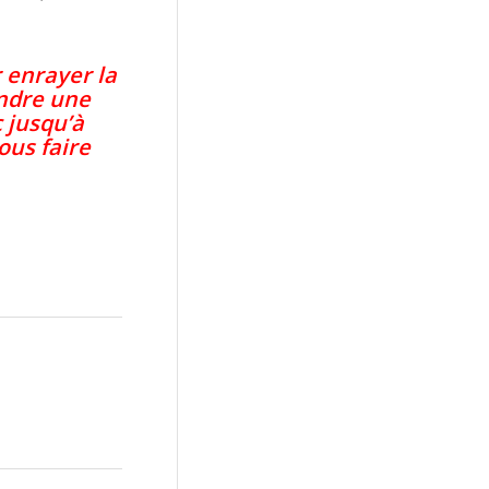
 enrayer la
endre une
c
jusqu’à
ous faire