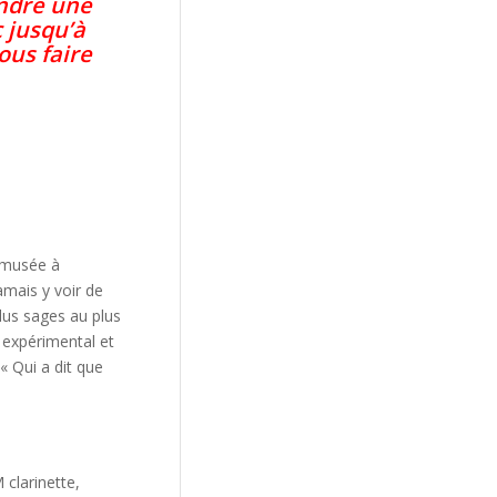
endre une
c
jusqu’à
ous faire
 amusée à
amais y voir de
plus sages au plus
 expérimental et
 « Qui a dit que
larinette,