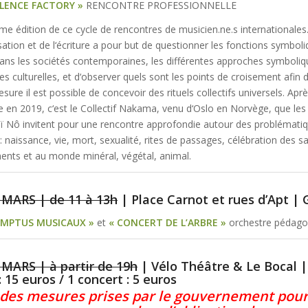
ILENCE FACTORY »
RENCONTRE PROFESSIONNELLE
me édition de ce cycle de rencontres de musicien.ne.s internationales
sation et de l‘écriture a pour but de questionner les fonctions symboliq
ans les sociétés contemporaines, les différentes approches symboliq
es culturelles, et d‘observer quels sont les points de croisement afin 
sure il est possible de concevoir des rituels collectifs universels. Apr
se en 2019, c‘est le Collectif Nakama, venu d‘Oslo en Norvège, que les
aï Nô invitent pour une rencontre approfondie autour des probléma
: naissance, vie, mort, sexualité, rites de passages, célébration des sa
ents et au monde minéral, végétal, animal.
MARS | de 11 à 13h
| Place Carnot et rues d’Apt | 
OMPTUS MUSICAUX »
et
« CONCERT DE L’ARBRE »
orchestre pédago
MARS | à partir de 19h
| Vélo Théâtre & Le Bocal |
: 15 euros / 1 concert : 5 euros
 des mesures prises par le gouvernement pour