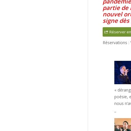
pandémie,
partie de 
nouvel or
signe dès
Réserver en
Réservations :
« dérang
poésie, e
nous n’av
_