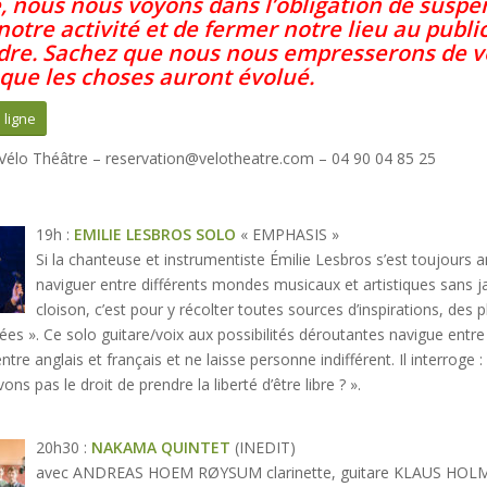
 nous nous voyons dans l’obligation de susp
notre activité et de fermer notre lieu au publi
dre
. Sachez que nous nous empresserons de v
 que les choses auront évolué.
 ligne
 Vélo Théâtre – reservation@velotheatre.com – 04 90 04 85 25
19h :
EMILIE LESBROS SOLO
« EMPHASIS »
Si la chanteuse et instrumentiste Émilie Lesbros s’est toujours
naviguer entre différents mondes musicaux et artistiques sans j
cloison, c’est pour y récolter toutes sources d’inspirations, des 
ées ». Ce solo guitare/voix aux possibilités déroutantes navigue entre
ntre anglais et français et ne laisse personne indifférent. Il interroge :
ons pas le droit de prendre la liberté d’être libre ? ».
20h30 :
NAKAMA QUINTET
(INEDIT)
avec ANDREAS HOEM RØYSUM clarinette, guitare KLAUS HOLM c