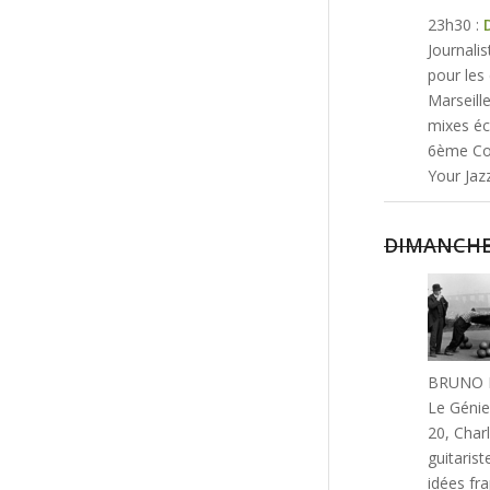
23h30 :
Journali
pour les
Marseill
mixes écl
6ème Con
Your Jazz
DIMANCHE 
BRUNO B
Le Génie
20, Char
guitaris
idées fr