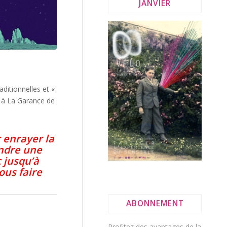
JANVIER
ditionnelles et «
, à La Garance de
 enrayer la
endre une
c
jusqu’à
ous faire
ABONNEMENT
Profitez des avantages de la