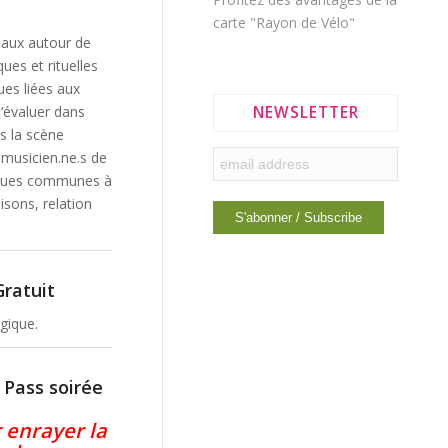
carte "Rayon de Vélo"
.aux autour de
ues et rituelles
ues liées aux
NEWSLETTER
d‘évaluer dans
ès la scène
 musicien.ne.s de
tiques communes à
isons, relation
Gratuit
gique.
 Pass soirée
 enrayer la