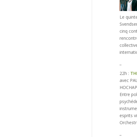
Le quint
Svendsen
cinq con
rencontre
collectiv
internat
_
22h :
TH
avec PAU
HOCHAPFE
Entre po
psychédé
instrume
esprits v
Orchestr
_