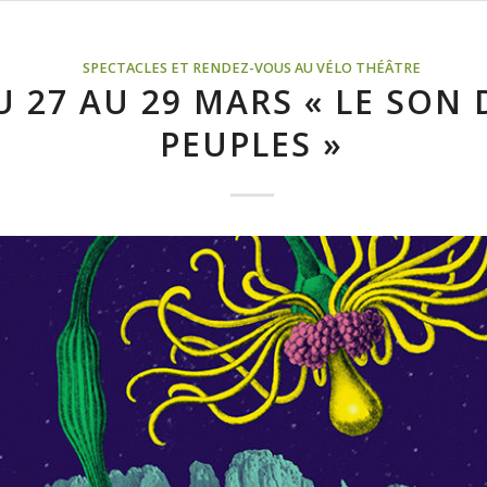
SPECTACLES ET RENDEZ-VOUS AU VÉLO THÉÂTRE
U 27 AU 29 MARS « LE SON 
PEUPLES »