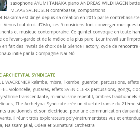
saxophone AYUMI TANAKA piano ANDREAS WILDHAGEN batter
MEAAS SVENDSEN contrebasse, compositions
et Nakama est dirigé depuis sa création en 2015 par le contrebassist
. Venus tout droit d’Oslo, ces 5 musiciens font converger musiques tr
tinents et musique contemporaine. Ce quintet convoque en toute har
 de l’avant-garde et de la mélodie la plus pure. Leur travail sur l’impr
e en fait des invités de choix de la Silence Factory, cycle de rencontr
ionaux initié par la Compagnie Naï Nô.
E ARCHETYPAL SYNDICATE
L WACRENIER kalimba, mbira, likembe, guembri, percussions, effe
L violoncelle, guitares, effets SVEN CLERX percussions, gongs, cloc
lyrythmie transcendante, minimalisme répétitif, timbres traditionnels 
liques, The Archetypal Syndicate crée un rituel de transe du 21ème s
nts traditionnels et son électrique, pour une communication dansante
ivants. Il réunit trois explorateurs poly-instrumentistes vus et entend
a, Naissam Jalal, Odeia et Surnatural Orchestra.