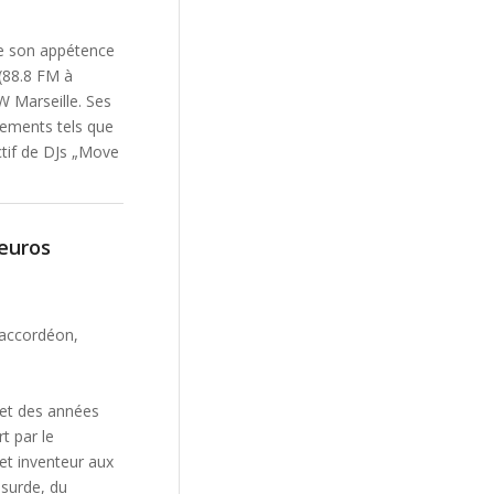
ge son appétence
 (88.8 FM à
W Marseille. Ses
énements tels que
ctif de DJs „Move
 euros
accordéon,
uet des années
t par le
cet inventeur aux
bsurde, du