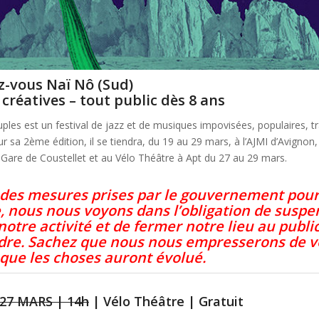
z-vous Naï Nô (Sud)
créatives – tout public dès 8 ans
les est un festival de jazz et de musiques impovisées, populaires, tra
r sa 2ème édition, il se tiendra, du 19 au 29 mars, à l’AJMI d’Avignon
a Gare de Coustellet et au Vélo Théâtre à Apt du 27 au 29 mars.
 des mesures prises par le gouvernement pour
 nous nous voyons dans l’obligation de susp
notre activité et de fermer notre lieu au publi
dre
. Sachez que nous nous empresserons de v
 que les choses auront évolué.
27 MARS | 14h
| Vélo Théâtre | Gratuit