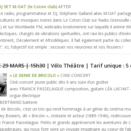
DJ SET M.OAT (le Coton club)
AFTER
ste radio, programmateur et DJ, Stéphane Galland alias M.OAT parta
 cultures et musiques noires dans Le Coton Club sur Radio Grenouille
e) et sur Worldwide FM, webradio londonienne sur laquelle il anime W
ectiques, chargés de vibrations spirituelles, ont ravi les publics d’év
tinent, Décalement et Afrodéliques. Il fait également partie du colle
“. Ici, l‘objectif est simple : secouer vos neurones et vos fessiers !
29 MARS | 15h30
| Vélo Théâtre | Tarif unique : 5
« LE GENIE DE BRICOLO »
CINE-CONCERT
Ciné-concert jeune public dès 6 ans suivi d’un goûter
avec FRANCK PASSELAIGUE composition, guitare LÉA LACHAT 
orgue électrique
ERTRAND batterie
 de Bricolo, c‘est un trio qui rend hommage à un génie du cinéma m
ley Bowers, dit « Bricolo », cinéaste et acteur (1889-1946), redécouver
te Franck Passelaigue. Petits et grands apprécieront les aventures de 
appadingues, qui nous font vivre un voyage imaginaire au coeur de l’a