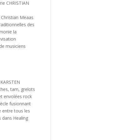
ie CHRISTIAN
e Christian Meaas
aditionnelles des
monie la
ovisation
e de musiciens
ts KARSTEN
hes, tam, grelots
et envolées rock
iècle fusionnant
 entre tous les
us dans Healing