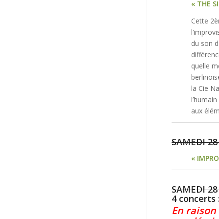
« THE S
Cette 2è
l‘improvi
du son d
différenc
quelle me
berlinoi
la Cie N
l’humain 
aux élém
SAMEDI 28 
« IMPR
SAMEDI 28 
4 concerts 
En raison