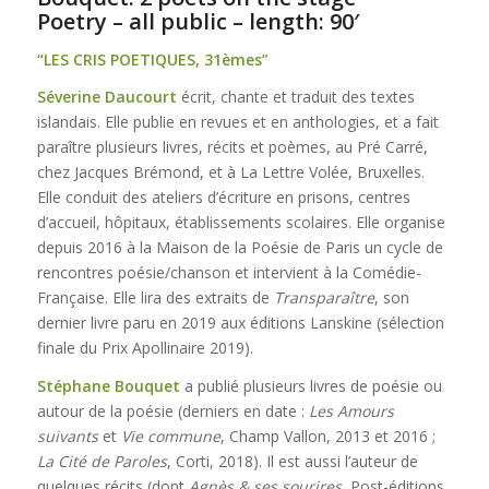
Poetry – all public – length: 90′
“LES CRIS POETIQUES, 31èmes”
Séverine Daucourt
écrit, chante et traduit des textes
islandais. Elle publie en revues et en anthologies, et a fait
paraître plusieurs livres, récits et poèmes, au Pré Carré,
chez Jacques Brémond, et à La Lettre Volée, Bruxelles.
Elle conduit des ateliers d’écriture en prisons, centres
d’accueil, hôpitaux, établissements scolaires. Elle organise
depuis 2016 à la Maison de la Poésie de Paris un cycle de
rencontres poésie/chanson et intervient à la Comédie-
Française. Elle lira des extraits de
Transparaître
, son
dernier livre paru en 2019 aux éditions Lanskine (sélection
finale du Prix Apollinaire 2019).
Stéphane Bouquet
a publié plusieurs livres de poésie ou
autour de la poésie (derniers en date :
Les Amours
suivants
et
Vie commune
, Champ Vallon, 2013 et 2016 ;
La Cité de Paroles
, Corti, 2018). Il est aussi l’auteur de
quelques récits (dont
Agnès & ses sourires
, Post-éditions,