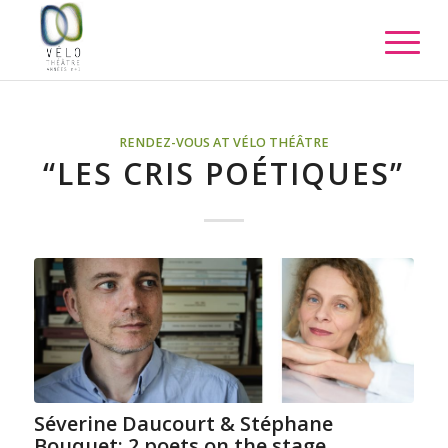
RENDEZ-VOUS AT VÉLO THÉÂTRE
“LES CRIS POÉTIQUES”
Séverine Daucourt & Stéphane
Bouquet: 2 poets on the stage