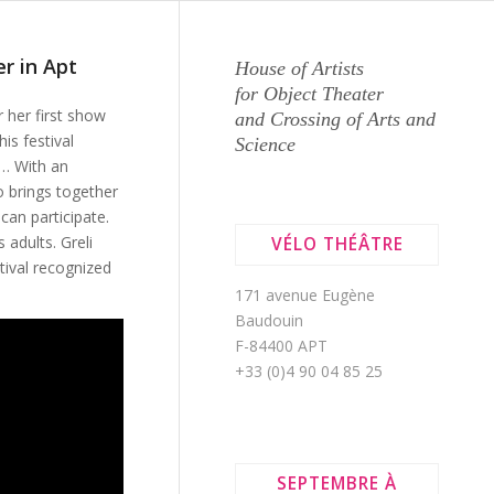
r in Apt
House of Artists
for Object Theater
r her first show
and Crossing of Arts and
is festival
Science
 … With an
o brings together
can participate.
 adults. Greli
VÉLO THÉÂTRE
tival recognized
171 avenue Eugène
Baudouin
F-84400 APT
+33 (0)4 90 04 85 25
SEPTEMBRE À