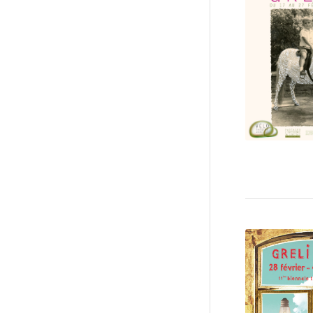
editi
Februar
20
Éditi