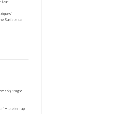
l’air”
triques”
he Surface (an
emark) “Night
er” + atelier rap