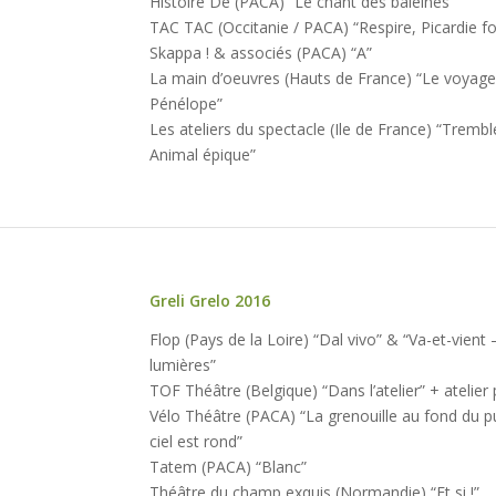
Histoire De (PACA) “Le chant des baleines”
TAC TAC (Occitanie / PACA) “Respire, Picardie f
Skappa ! & associés (PACA) “A”
La main d’oeuvres (Hauts de France) “Le voyag
Pénélope”
Les ateliers du spectacle (Ile de France) “Tremb
Animal épique”
Greli Grelo 2016
Édition
Flop (Pays de la Loire) “Dal vivo” & “Va-et-vie
#9
lumières”
du 19
TOF Théâtre (Belgique) “Dans l’atelier” + atelier
au 28
Vélo Théâtre (PACA) “La grenouille au fond du pu
février
ciel est rond”
2016
Tatem (PACA) “Blanc”
Théâtre du champ exquis (Normandie) “Et si !”