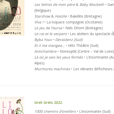
22-30,
Les lettres de mon père
&
Baby Macbeth
• Gar
24
(Belgique)
Starshow
&
Hostile
• Bakélite (Bretagne)
Viva !
• La loquace compagnie (Occitanie)
Le jeu de l’ourse
• Nids Dhom (Bretagne)
Le rat et le serpent
• Les ateliers du spectacle (
Byba Youv • Deraïdenz (Sud)
Et il me mangea…
• Vélo Théâtre (Sud)
Antichambre
• Stereoptik (Centre – Val de Loire
Là où je vais les yeux fermés
• L’insomnante (A
Alpes)
Murmures machines
• Les vibrants défricheur
Greli Grelo 2022
1000 chemins d’oreillers
• L’insomnante (Sud)