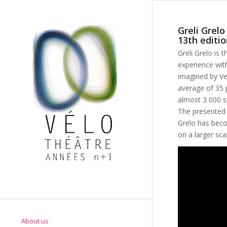
Greli Grelo
13th editio
Greli Grelo is 
experience with
imagined by Ve
average of 35 
almost 3 000 sp
The presented w
Grelo has becom
on a larger sca
About us