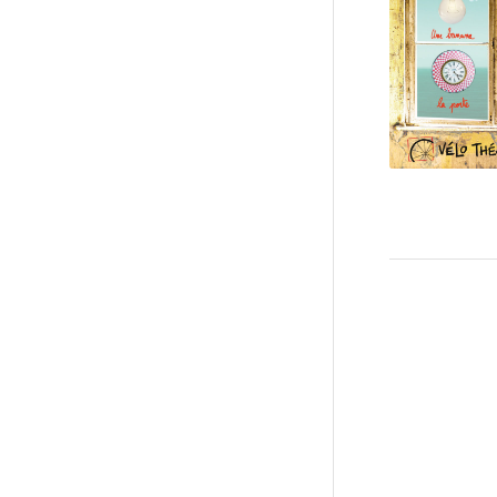
du 28 
au 4 ma