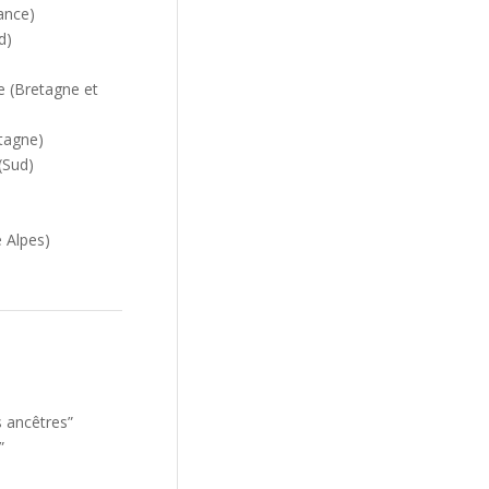
ance)
d)
e (Bretagne et
etagne)
(Sud)
 Alpes)
s ancêtres”
”