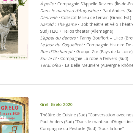
À poils
• Compagnie S’Appelle Reviens (Île-de-Fr
Dans le manteau d’Augustine
• Paul Anders (Su
on #12
Dénivelé
• Collectif Milieu de terrain (Grand Est)
y 18-27,
Harold : The game
• Bob théâtre et Vélo Théâtr
22
Sud) H2O • Helios theater (Allemagne)
L’appel du dehors
• Fanny Bouffort – Lilico (Br
Le Jour du Coquelicot
• Compagnie Histoire De 
Rue d’Orchampt
• Groupe Zur (Pays de la Loire)
Sur le fil
• Compagnie La robe à l’envers (Sud)
Terairofeu
• La Belle Meunière (Auvergne Rhône
Greli Grelo 2020
Théâtre de Cuisine (Sud) “Conversation avec no
Paul Anders (Sud) “Dans le manteau d’Augustine
Compagnie du Pestacle (Sud) “Sous la lune”
on #11