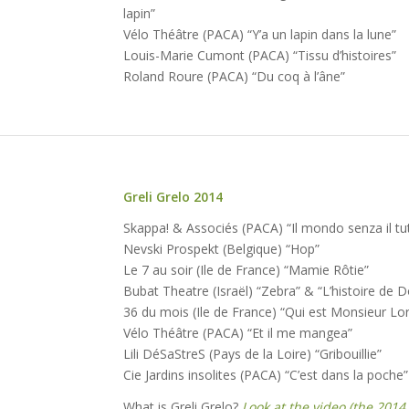
lapin”
Vélo Théâtre (PACA) “Y’a un lapin dans la lune”
Louis-Marie Cumont (PACA) “Tissu d’histoires”
Roland Roure (PACA) “Du coq à l’âne”
Greli Grelo 2014
Édition
Skappa! & Associés (PACA) “Il mondo senza il tu
#7
Nevski Prospekt (Belgique) “Hop”
du 7
Le 7 au soir (Ile de France) “Mamie Rôtie”
au 15
Bubat Theatre (Israël) “Zebra” & “L’histoire de
mars
36 du mois (Ile de France) “Qui est Monsieur L
2014
Vélo Théâtre (PACA) “Et il me mangea”
Lili DéSaStreS (Pays de la Loire) “Gribouillie”
Cie Jardins insolites (PACA) “C’est dans la poche”
What is Greli Grelo?
Look at the video (the 2014