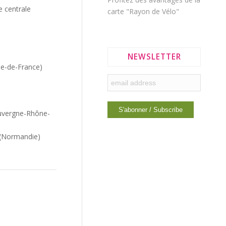
e centrale
carte "Rayon de Vélo"
NEWSLETTER
Île-de-France)
)
uvergne-Rhône-
s (Normandie)