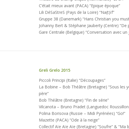
C’était mieux avant (PACA) “Epique époque”
Lili DéSaStreS (Pays de la Loire) “Na(t)ïf”
Gruppe 38 (Danemark) “Hans Christian you must
Johanny Bert & Stéphane Jauberty (Centre) “De
Gare Centrale (Belgique) “Conversation avec u
Greli Grelo 2015
Édition
Piccoli Principi (Italie) “Découpages”
#8
La Bobine – Bob Théâtre (Bretagne) “Sous les 
du 6
père”
au 15
Bob Théâtre (Bretagne) “Fin de série”
mars
Vilcanota – Bruno Pradet (Languedoc Roussillo
2015
Polina Borisova (Russie – Midi Pyrénées) “Go!”
Mazette (PACA) “Ode à la neige”
Collectif Aïe Aïe Aïe (Bretagne) “Soufre” & “Ma