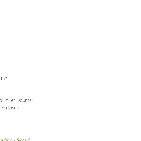
tto”
 Doumi et Douma”
orem Ipsum”
 edition filmed