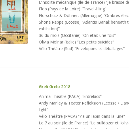
L’insolite mécanique (Île-de-France) “Je brasse de 
février
Flop (Pays de la Loire) “Travel-lllling”
rs 2020
Florschütz & Döhnert (Allemagne) “Ombres élec
Shona Reppe (Ecosse) “Atlantis Banal: beneath t
exhibition)”
36 du mois (Occitanie) “On était une fois”
Olivia Molnar (Italie) “Les petits suicides”
Vélo Théâtre (Sud) “Enveloppes et déballages”
Greli Grelo 2018
Édition
Anima Théâtre (PACA) “Entrelacs”
#10
Andy Manley & Teater Refleksion (Ecosse / Dan
du 20
light”
au 25
Vélo Théâtre (PACA) “Y’a un lapin dans la lune”
février
Le 7 au soir (Ile de France) “Le bulldozer et l’olivi
2018