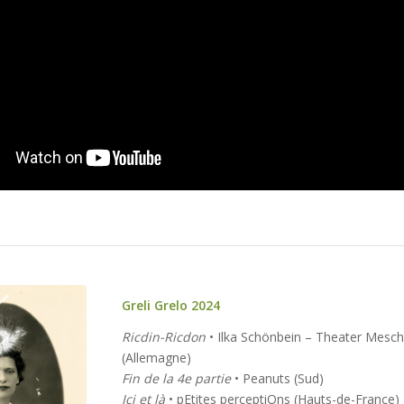
Greli Grelo 2024
Ricdin-Ricdon
• Ilka Schönbein – Theater Mesc
(Allemagne)
Fin de la 4e partie
• Peanuts (Sud)
on #13
Ici et là
• pEtites perceptiOns (Hauts-de-France)