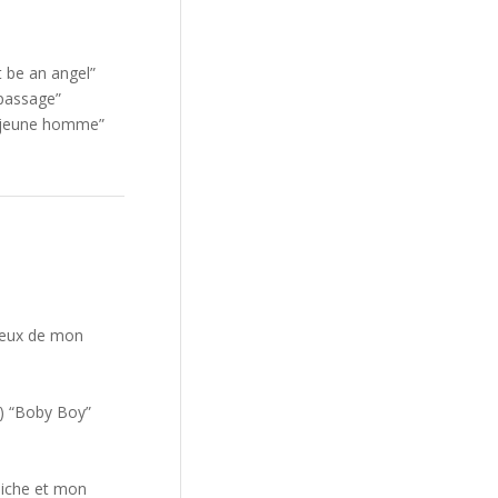
 be an angel”
 passage”
n jeune homme”
yeux de mon
n) “Boby Boy”
 biche et mon