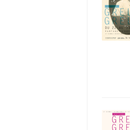
March 
20