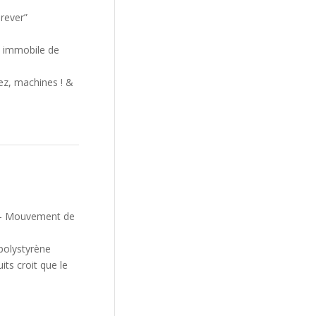
orever”
e immobile de
lez, machines ! &
nt – Mouvement de
 polystyrène
its croit que le