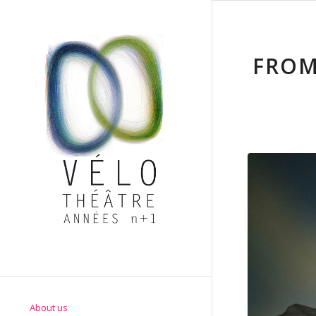
FROM
About us