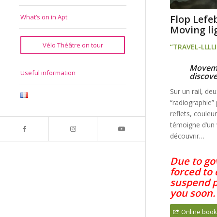
Flop Lefeb
What’s on in Apt
Moving lig
Vélo Théâtre on tour
“TRAVEL-LLLL
Movemen
Useful information
discov
Sur un rail, de
“radiographie”
reflets, coule
témoigne d’un v
découvrir…
Due to go
forced to 
suspend p
you soon.
Online book