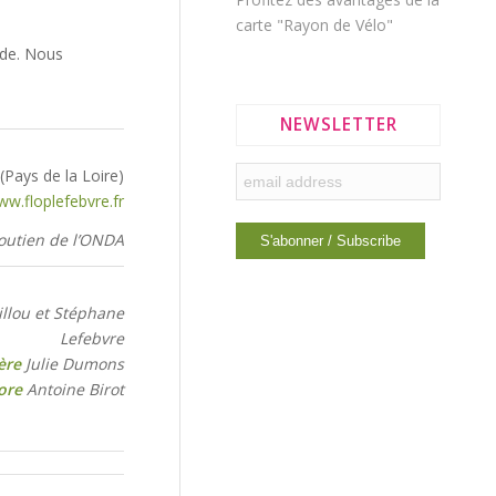
carte "Rayon de Vélo"
nde. Nous
NEWSLETTER
 (Pays de la Loire)
w.floplefebvre.fr
soutien de l’ONDA
illou et Stéphane
Lefebvre
ère
Julie Dumons
ore
Antoine Birot