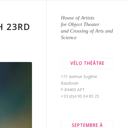
House of Artists
H 23RD
for Object Theater
and Crossing of Arts and
Science
VÉLO THÉÂTRE
171 avenue Eugène
Baudouin
F-84400 APT
+33 (0)4 90 04 85 25
SEPTEMBRE À