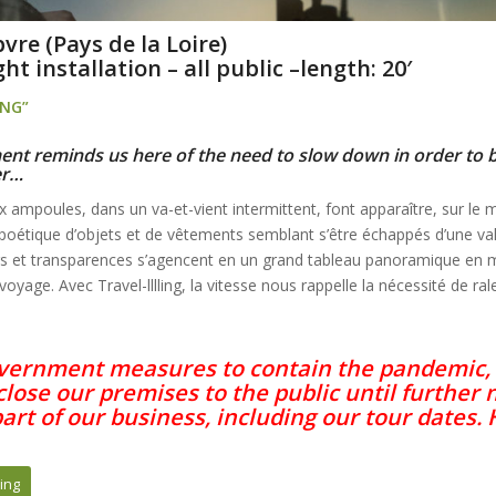
vre (Pays de la Loire)
ht installation – all public –length: 20′
ING”
t reminds us here of the need to slow down in order to b
er…
ux ampoules, dans un va-et-vient intermittent, font apparaître, sur le m
 poétique d’objets et de vêtements semblant s’être échappés d’une va
urs et transparences s’agencent en un grand tableau panoramique en
oyage. Avec Travel-lllling, la vitesse nous rappelle la nécessité de ra
vernment measures to contain the pandemic,
close our premises to the public until further 
art of our business, including our tour dates. 
ing