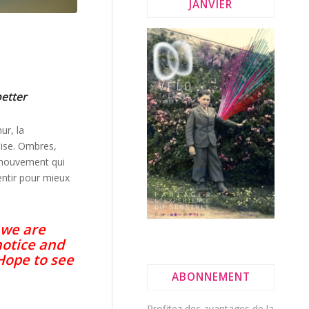
JANVIER
etter
ur, la
lise. Ombres,
 mouvement qui
lentir pour mieux
 we are
notice and
Hope to see
ABONNEMENT
Profitez des avantages de la