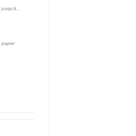
R jusqu’à…
 papier