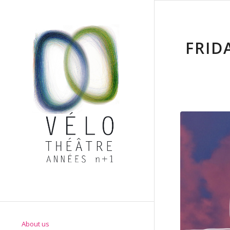
FRID
About us