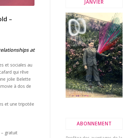
JANVIER
old –
elationships at
es et sociales au
cafard qui rêve
ne jolie Belette
d-movie à dos de
es et une tripotée
ABONNEMENT
– gratuit
Profitez des avantages de la