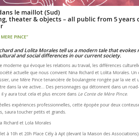
ans le maillot (Sud)
ng, theater & objects – all public from 5 years 
hr
 MERE PINCE”
chard and Lolita Morales tell us a modern tale that evokes r
ultural and social differences in our current society.
e moderne qui évoque les relations au travail, les différences culturell
ociété actuelle que nous convient Nina Richard et Lolita Morales. Un 
ssier, une Mère Pince tenancière de boulangerie rongée par la vie et u
entre dans la vie active… Des personnages qui détonnent dans un roa
, il y aura tout cela et plus encore dans
Le Conte de Mère Pince
.
 réelles expériences professionnelles, cette épopée pour deux conteus
, saura toucher petits et grands.
a Richard et Lola Morales
llet à 10h et 20h Place Cély à Apt (devant la Maison des Associations) 