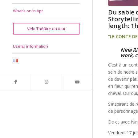
Du sable d
What’s on in Apt
Storytelli
length: 1
Vélo Théâtre on tour
“LE CONTE DE
Useful information
Nina Ri
work, c
C’est à un cont
sein de notre s
de devenir pâti
en fleur qui r
cheval. Oui oui
S’inspirant de
de personnages
De et avec Nin
Vendredi 17 jui