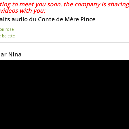
ting to meet you soon, the company is sharing
 videos with you:
aits audio du Conte de Mère Pince
ir rose
 belette
par Nina