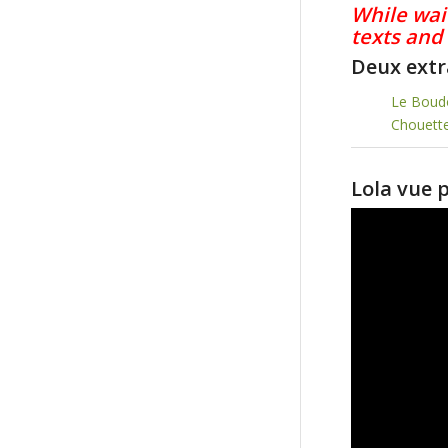
While wai
texts and
Deux extr
Le Boudo
Chouette
Lola vue 